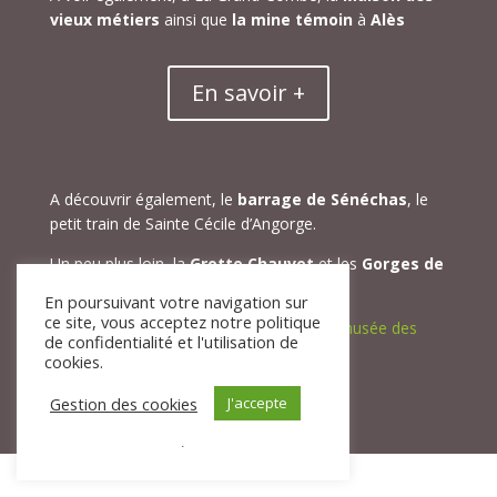
vieux métiers
ainsi que
la mine témoin
à
Alès
En savoir +
A découvrir également, le
barrage de Sénéchas
, le
petit train de Sainte Cécile d’Angorge.
Un peu plus loin, la
Grotte Chauvet
et les
Gorges de
l’Ardèche
.
En poursuivant votre navigation sur
ce site, vous acceptez notre politique
A Saint-Jean-du-Gard,
Maison Rouge, le musée des
de confidentialité et l'utilisation de
vallées cévenoles.
cookies.
Gestion des cookies
J'accepte
.