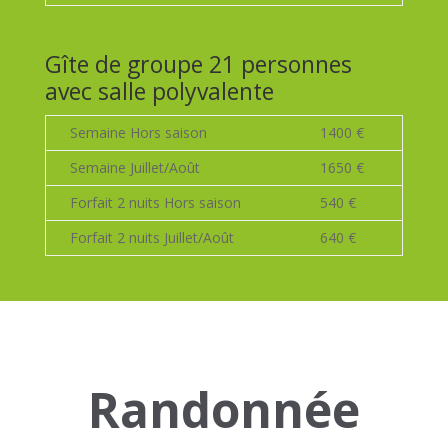
Gîte de groupe 21 personnes
avec salle polyvalente
Semaine Hors saison
1400 €
Semaine Juillet/Août
1650 €
Forfait 2 nuits Hors saison
540 €
Forfait 2 nuits Juillet/Août
640 €
Randonnée